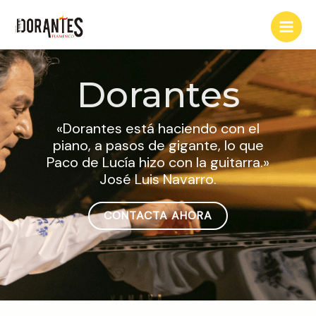
Ir
Main
al
Men
contenido
Dorantes
«Dorantes está haciendo con el
piano, a pasos de gigante, lo que
Paco de Lucía hizo con la guitarra.»
José Luis Navarro.
CONTACTA AHORA